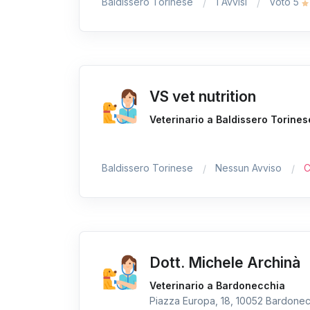
Baldissero Torinese
1 Avvisi
Voto 5
VS vet nutrition
Veterinario a Baldissero Torines
Baldissero Torinese
Nessun Avviso
C
Dott. Michele Archinà
Veterinario a Bardonecchia
Piazza Europa, 18, 10052 Bardonecc