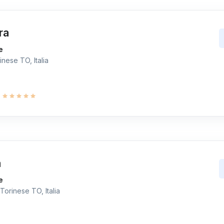
ra
e
nese TO, Italia
9
a
e
Torinese TO, Italia