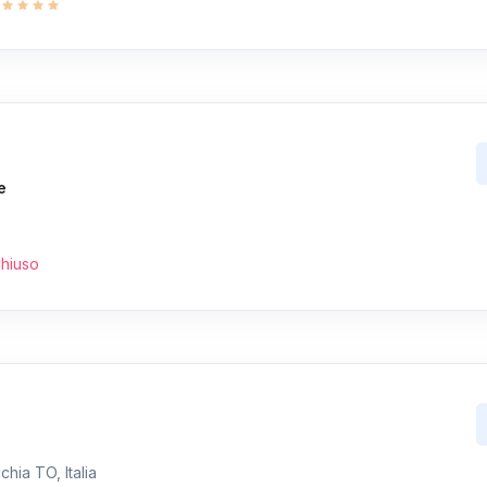
e
hiuso
hia TO, Italia