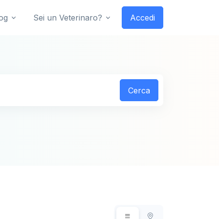
og
Sei un Veterinaro?
Accedi
Cerca