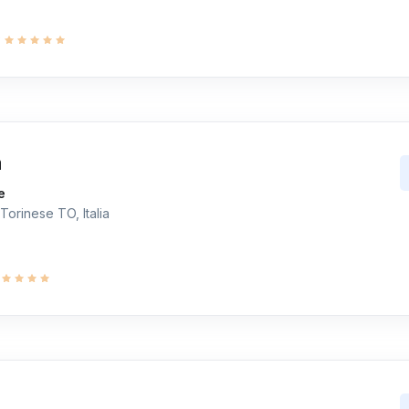
9
a
e
Torinese TO, Italia