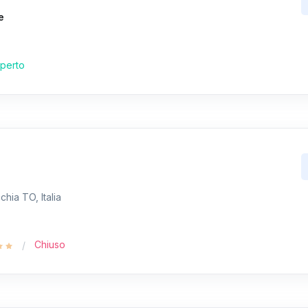
e
perto
hia TO, Italia
Chiuso