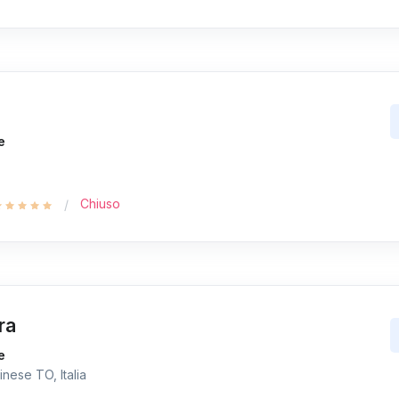
e
Chiuso
ra
e
nese TO, Italia